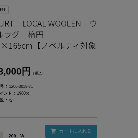
RT
URT LOCAL WOOLEN ウ
ルラグ 楕円
35×165cm【ノベルティ対象
】
8,000円
（税込）
号
1206-0039-71
イント
1980pt
況
なし
カートに入れる
200 W