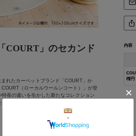
縁加
種
厚
内容
COURT」のセカンド
備
CO
楕円
プトに生まれたカーペットブランド「COURT」か
商品サイズ
len COURT（ローカルウールンコート）」が登
サイ
や特長の違いを生かした新たなコレクション
をしないからこその微妙な色合いは、和洋ど
-