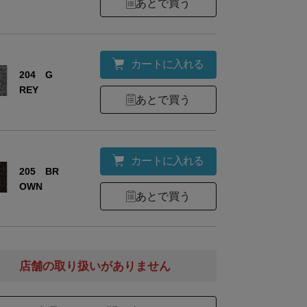
あとで買う
ご購入いただいた商品がオンラインショップの販
名
異なる場合がございます。中身の商品は同一の物
ので、ご了承くださいませ。
カートに入れる
204 G
REY
あとで買う
表面:ウール100%/裏面：ポリエステル45%・綿3
材
他20%
カートに入れる
205 BR
OWN
WHITE：オーストラリアメリノ
あとで買う
LIGHT GREY：ニュージーランドウール
LIGHT BEIGE：スペインメリノ
様
BEIGE：スペインメリノ
店舗の取り扱いがありません
GREY：ノルウェーウール
BROWN：英国ブラックウェリッシュ