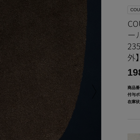
COU
CO
ー
2
外
19
商品番
付与ポ
在庫状