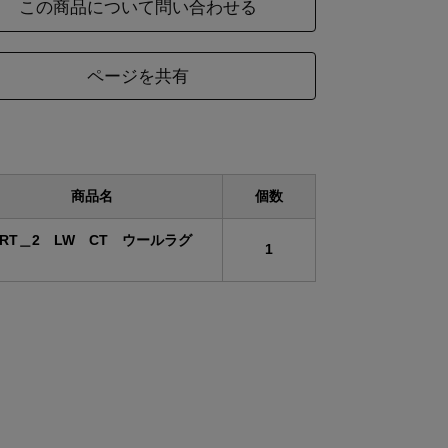
この商品について問い合わせる
工
折返し
ページを共有
類
ハンドタフテッドカーペット
み
パイル長:10mm(カットパイル) 全長:13㎜
商品名
個数
考
ギフト包装不可
URT＿2 LW CT ウールラグ
1
ズ
横
縦
235
165