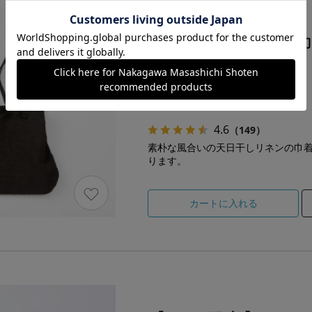
天日干しリネンの
サイズなし 黒
4,950円（税込）
4.6
（149）
素朴な風合いの天日干しリネンの巾
ります。
カートに入れる