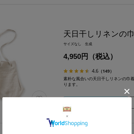
天日干しリネンの
サイズなし 生成
4,950円（税込）
4.6
（149）
素朴な風合いの天日干しリネンの巾
ります。
カートに入れる