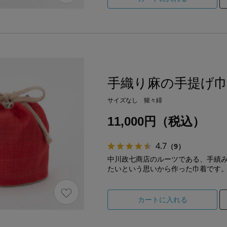
手織り麻の手提げ
サイズなし 猩々緋
11,000円（税込）
4.7
（9）
中川政七商店のルーツである、手績
たいという思いから作った巾着です
カートに入れる