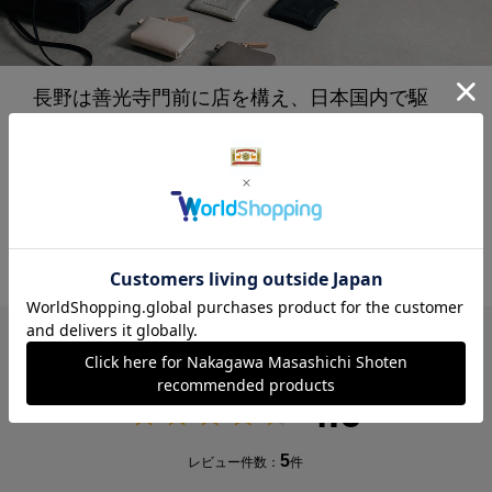
長野は善光寺門前に店を構え、日本国内で駆
除・狩猟される野生鹿の革を用いて、地球環境
に配慮したものづくりを行うライフスタイルブ
ランド。
→ブランド紹介はこちら
レビュー
4.6
5
レビュー件数：
件