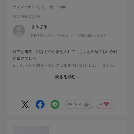
サイズ：サイズなし
色：taupe
購入の用途
:ご自宅用
サルざる
身長:
156～160cm
体型:
ふつう
普段の服のサイズ:
M
財布と携帯、鍵などの小物を入れて、ちょと近所のお出かけ
に最適でした。
口がしっかり閉まらないのは気をつけなければいけません
が、しっかり閉まらないからこそのやんわり雰囲気が私は好
続きを読む
きです。
サイズ感も良く、小さいサイズの購入も考えましたが、私に
はこれより小さいサイズの使い道が浮かびませんでした。
参考になった
0
Like!
0