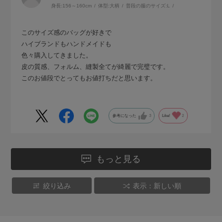
身長:
156～160cm
体型:
大柄
普段の服のサイズ:
L
このサイズ感のバッグが好きで
ハイブランドもハンドメイドも
色々購入してきました。
皮の質感、フォルム、縫製全てが綺麗で完璧です。
このお値段でとってもお値打ちだと思います。
参考になった
3
Like!
2
もっと見る
絞り込み
表示：新しい順