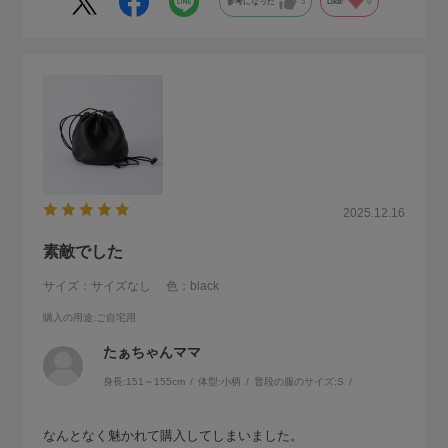
参考になった
3
Like!
0
2025.12.16
素敵でした
サイズ：サイズなし
色：black
購入の用途
:ご自宅用
たぁちゃんママ
身長:
151～155cm
体型:
小柄
普段の服のサイズ:
S
なんとなく魅かれて購入してしまいました。