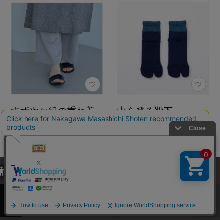
すずやか綿の重ね着
山を登る靴下
ワイドパンツ
サイズ：22-24cm カラ
ー：青
カラー：グレー
1,760円
（税込）
4,950円
（税込）
当サイトでは、当サイト内における閲覧履歴・属性情報などの取得およ
4.6
（36）
4.8
（135）
び利便性向上のためにクッキー（Cookie）を使用いたします。詳細に
関しては「
プライバシーポリシー
」をお読みください。
カートに入れる
再検索はこちら
再検索はこちら
カートに入れる
承諾する