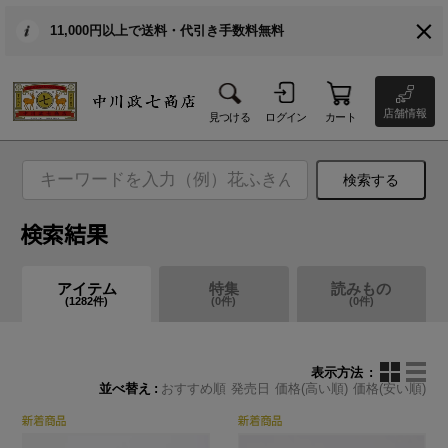
11,000円以上で送料・代引き手数料無料
店舗情報
見つける
ログイン
カート
検索する
検索結果
アイテム
特集
読みもの
(
1282
件)
(
0
件)
(
0
件)
表示方法
並べ替え
おすすめ順
発売日
価格(高い順)
価格(安い順)