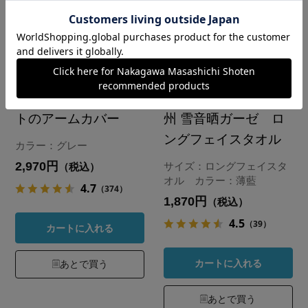
紫外線しっかりカッ
よく吸いよく乾く 泉
トのアームカバー
州 雪音晒ガーゼ ロ
ングフェイスタオル
カラー：グレー
2,970円
サイズ：ロングフェイスタ
（税込）
オル カラー：薄藍
4.7
（374）
1,870円
（税込）
4.5
（39）
カートに入れる
カートに入れる
あとで買う
あとで買う