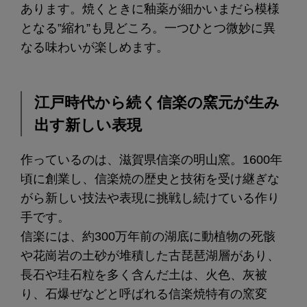
あります。焼くときに釉薬が細かいまだら模様
となる”縮れ”も見どころ。一つひとつ微妙に異
なる味わいが楽しめます。
江戸時代から続く信楽の窯元が生み
出す新しい表現
作っているのは、滋賀県信楽の明山窯。1600年
頃に創業し、信楽焼の歴史と技術を受け継ぎな
がら新しい技法や表現に挑戦し続けている作り
手です。
信楽には、約300万年前の湖底に動植物の死骸
や花崗岩の土砂が堆積した古琵琶湖層があり、
長石や珪石粒を多く含んだ土は、火色、灰被
り、石爆ぜなどと呼ばれる信楽焼特有の窯変