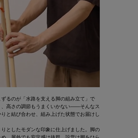
サイ
組み立て
線型
サイ
収納時
サイ
こずるのが「水路を支える脚の組み立て」で
-
り、高さの調節もうまくいかない――そんなス
かりと結び合わせ、組み上げた状態でお届けし
きりとしたモダンな印象に仕上げました。脚の
ため、屋外でも安定感は抜群。設営は脚をひら