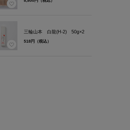
8,800円（税込）
【応用編：ジグザグのコース】
・コースをイメージして、竹水路を10～20cmほ
べます。・コースに合わせて三脚を設置していき
・コースの途中にある3組の脚に付属の吊り紐を
三輪山本 白龍(H-2) 50g×2
す。まず、コードストッパーを外し、脚に空いて
518円（税込）
側から先端を通します。 次に、コードストッパ
てに
り付け、先端が抜けてしまわないよう結び目を作
て
・コースをイメージして、吊り紐の高さを大まか
行きます。
・下流側から順番に、竹水路をループに通してい
・もう一本のループに次の水路を取り付けます
・これを繰り返し、竹水路4本を取り付けます。
・水路の高さの微調整をします。
・カドの内側にある脚で、次の水路の位置を調整
・余った紐は結んでおくと邪魔になりません。
ホースを使う場合