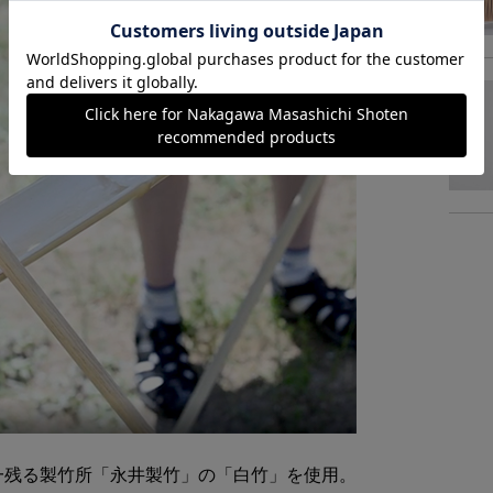
組み立
つい
一残る製竹所「永井製竹」の「白竹」を使用。