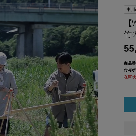
中川
【
竹
55
商品番
付与ポ
在庫状