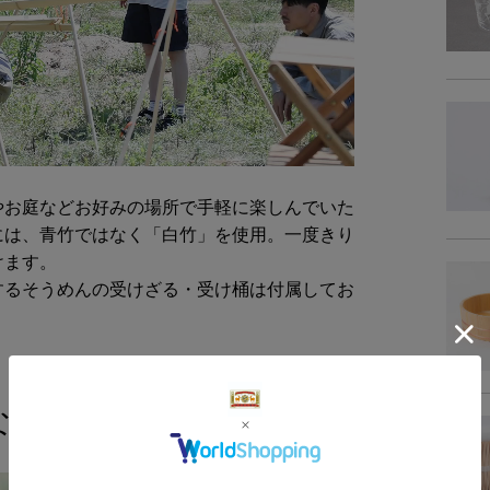
セット
やお庭などお好みの場所で手軽に楽しんでいた
には、青竹ではなく「白竹」を使用。一度きり
けます。
するそうめんの受けざる・受け桶は付属してお
な「白竹」