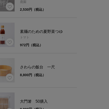
鹿園
2,530円（税込）
内容
竹水路4本・三脚5組・吊り紐(予備)3本・縛り紐2
【基本編：真っ直ぐのコース】
・コースをイメージして、竹水路を10～20cmほ
素麺のための夏野菜つゆ
トマト
べます。
・竹水路の継ぎ目のところに三脚を設置していき
972円（税込）
・三脚には先端にループのある紐がついています
水路を通して吊り下げます。
・コースをイメージして、吊り紐の高さを大まか
さわらの飯台 一尺
行きます。
8,800円（税込）
・下流側から順番に、竹水路をループに通してい
・これを繰り返し、竹水路4本を取り付けます。
・水路がきれいに繋がるよう、吊り紐で高さの微
す。
大門箸 50膳入
・余った紐は結んでおくと邪魔になりません。