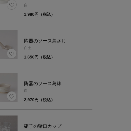
白
1,980円（税込）
【竹水路】
品名：竹製用品
陶器のソース鳥さじ
表面塗装の種類：ウレタン塗装
白土
素地の種類：竹
1,650円（税込）
【袋】
表示
ポリエステル
【三脚】
陶器のソース鳥鉢
脚：天然木(無塗装）
白
紐：ナイロン・ポリエステル
2,970円（税込）
滑り止め：EPDMゴム
留め具：ポリアセタール
硝子の猪口カップ
量
約5㎏