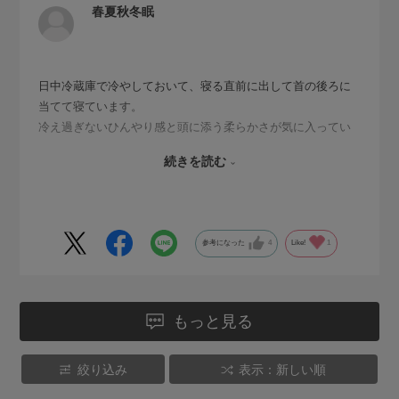
春夏秋冬眠
日中冷蔵庫で冷やしておいて、寝る直前に出して首の後ろに
当てて寝ています。
冷え過ぎないひんやり感と頭に添う柔らかさが気に入ってい
ます。
続きを読む
二つ買いましたが、夜中に起きた時に冷えているのと取替え
て、また気持ち良く直ぐに眠りにつけるので、この複数買い
はとても良かったです。
参考になった
4
Like!
1
もっと見る
絞り込み
表示：新しい順