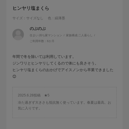
ヒンヤリ塩まくら
サイズ：サイズなし
色：縞薄墨
のぶのぶ
住まい:
持ち家マンション
家族構成:
二人暮らし
ご利用年数：6か月
年間で冬を除いては利用しています。
ジンワリとヒンヤリしてくるので体にも良さそう。
ヒンヤリ塩まくらのおかげでアイスノンから卒業できました
😊
2025.6.28投稿 ★5
冷た過ぎず大きさも抵抗無く使っています。春夏は最高。お
気に入りです。