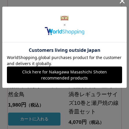
金鳥の夏日本の夏
金鳥の夏日本の夏
菊染めてぬぐい 天
天然除虫菊 金鳥の
然金鳥
渦巻レギュラーサイ
ズ10巻と瀬戸焼の線
1,980円
（税込）
香皿セット
カートに入れる
4,070円
（税込）