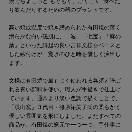
焼でちょこっと“もぐもぐ、ごくごく” 食べた
り飲んだりするための器のブランドです。
高い焼成温度で焼き締められた有田焼の薄く
滑らかな白い磁肌に、「波」「七宝」「麻の
葉」といった縁起の良い吉祥文様をベースと
した絵付けが、寛ぎのひと時を優しく演出し
ます。
文様は有田焼で最もよく使われる呉須と呼ば
れる青い顔料を使い、職人が手描きで仕上げ
ています。通常より淡い色調で描くことで、
「渓山窯」３代目・篠原祐美子氏の柔らかく
優しい雰囲気を形にしました。またすべての
商品が、有田焼の窯元で一つ一つ、手仕事に