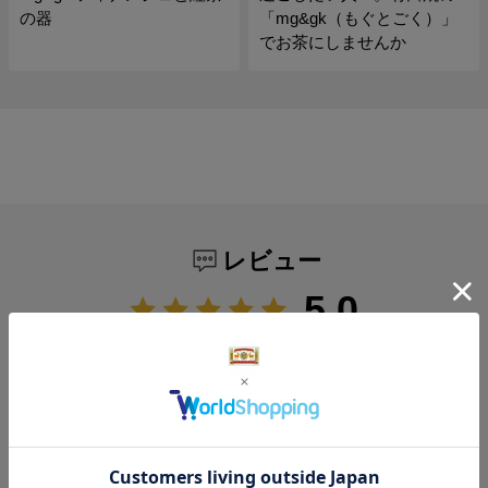
の器
「mg&gk（もぐとごく）」
でお茶にしませんか
レビュー
5.0
1
レビュー件数：
件
★
5
(1)
★
4
(0)
★
3
(0)