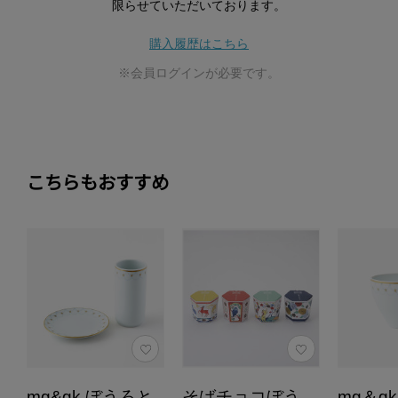
限らせていただいております。
購入履歴はこちら
※会員ログインが必要です。
こちらもおすすめ
mg&gk ぼうろと
そばチョコぼう
mg＆g