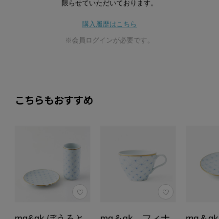
限らせていただいております。
購入履歴はこちら
※会員ログインが必要です。
こちらもおすすめ
mg&gk ぼうろと
mg＆gk フィナ
mg＆g