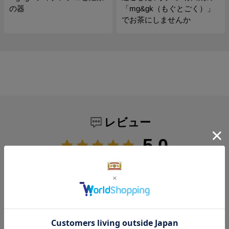
の器
「mg&gk（もぐとごく）」
でお茶にしませんか
レビュー
5.0
1
レビュー件数：
件
★
5
(1)
★
4
(0)
★
3
(0)