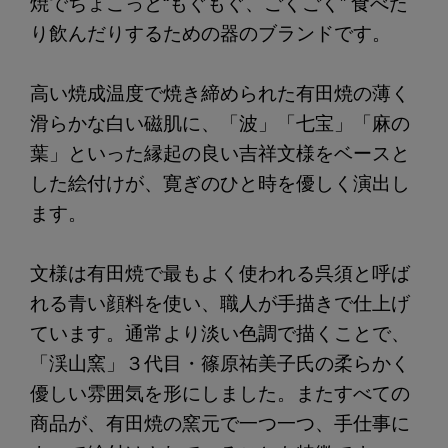
焼でちょこっと“もぐもぐ、ごくごく” 食べた
り飲んだりするための器のブランドです。
高い焼成温度で焼き締められた有田焼の薄く
滑らかな白い磁肌に、「波」「七宝」「麻の
葉」といった縁起の良い吉祥文様をベースと
した絵付けが、寛ぎのひと時を優しく演出し
ます。
文様は有田焼で最もよく使われる呉須と呼ば
れる青い顔料を使い、職人が手描きで仕上げ
ています。通常より淡い色調で描くことで、
「渓山窯」３代目・篠原祐美子氏の柔らかく
優しい雰囲気を形にしました。またすべての
商品が、有田焼の窯元で一つ一つ、手仕事に