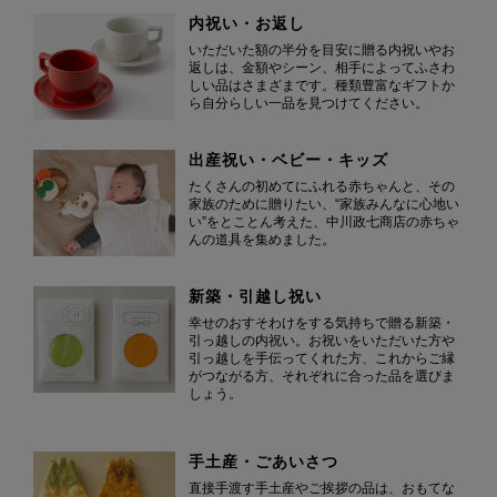
内祝い・お返し
いただいた額の半分を目安に贈る内祝いやお
返しは、金額やシーン、相手によってふさわ
しい品はさまざまです。種類豊富なギフトか
ら自分らしい一品を見つけてください。
出産祝い・ベビー・キッズ
たくさんの初めてにふれる赤ちゃんと、その
家族のために贈りたい、“家族みんなに心地い
い”をとことん考えた、中川政七商店の赤ちゃ
んの道具を集めました。
新築・引越し祝い
幸せのおすそわけをする気持ちで贈る新築・
引っ越しの内祝い。お祝いをいただいた方や
引っ越しを手伝ってくれた方、これからご縁
がつながる方、それぞれに合った品を選びま
しょう。
手土産・ごあいさつ
直接手渡す手土産やご挨拶の品は、おもてな