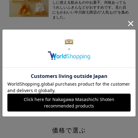
しに使える飲みものやお菓子、何枚あっても
うれしいふきんなどがおすすめです。見た目
にもかわいい中川政七商店の"人気もの”を集め
ました。
ふきんの贈りもの
中川政七商店を代表するアイテム、ふきんは
ちょっとした手みやげから、内祝いや御中
元・御歳暮まで幅広くお使いいただけます。
法事・香典返し
不祝儀を残さないように、との思いから「あ
とに残らないもの」が好まれる法事や香典の
お返し。消耗品のふきんやタオル、お茶やコ
ーヒーなどの消えものを中心に揃えました。
価格で選ぶ