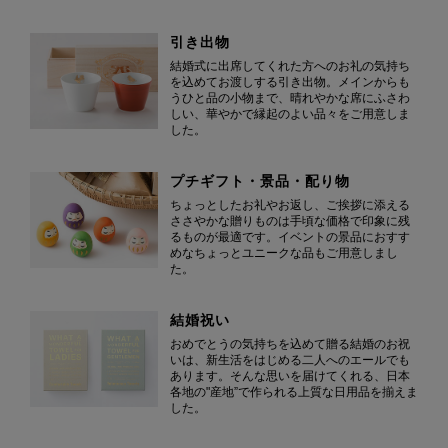
引き出物
結婚式に出席してくれた方へのお礼の気持ち
を込めてお渡しする引き出物。メインからも
うひと品の小物まで、晴れやかな席にふさわ
しい、華やかで縁起のよい品々をご用意しま
した。
プチギフト・景品・配り物
ちょっとしたお礼やお返し、ご挨拶に添える
ささやかな贈りものは手頃な価格で印象に残
るものが最適です。イベントの景品におすす
めなちょっとユニークな品もご用意しまし
た。
結婚祝い
おめでとうの気持ちを込めて贈る結婚のお祝
いは、新生活をはじめる二人へのエールでも
あります。そんな思いを届けてくれる、日本
各地の"産地”で作られる上質な日用品を揃えま
した。