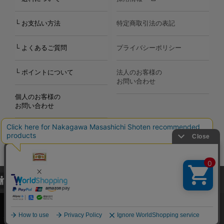
└ お支払い方法
特定商取引法の表記
└ よくあるご質問
プライバシーポリシー
└ ポイントについて
法人のお客様の
お問い合わせ
個人のお客様の
お問い合わせ
当サイトでは、当サイト内における閲覧履歴・属性情報などの取得およ
Copyright©2000
-2026
び利便性向上のためにクッキー（Cookie）を使用いたします。詳細に
Nakagawa Masashichi Shoten All Rights Reserved.
関しては「
プライバシーポリシー
」をお読みください。
承諾する