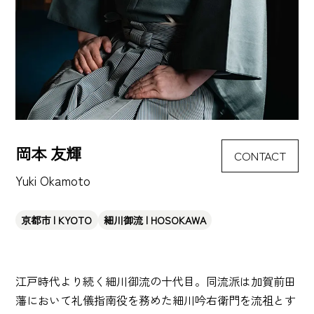
岡本 友輝
CONTACT
Yuki Okamoto
京都市 | KYOTO
細川御流 | HOSOKAWA
江戸時代より続く細川御流の十代目。同流派は加賀前田
藩において礼儀指南役を務めた細川吟右衛門を流祖とす