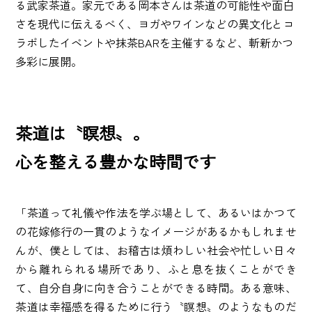
る武家茶道。家元である岡本さんは茶道の可能性や面白
さを現代に伝えるべく、ヨガやワインなどの異文化とコ
ラボしたイベントや抹茶BARを主催するなど、斬新かつ
多彩に展開。
茶道は〝瞑想〟。
心を整える豊かな時間です
「茶道って礼儀や作法を学ぶ場として、あるいはかつて
の花嫁修行の一貫のようなイメージがあるかもしれませ
んが、僕としては、お稽古は煩わしい社会や忙しい日々
から離れられる場所であり、ふと息を抜くことができ
て、自分自身に向き合うことができる時間。ある意味、
茶道は幸福感を得るために行う〝瞑想〟のようなものだ