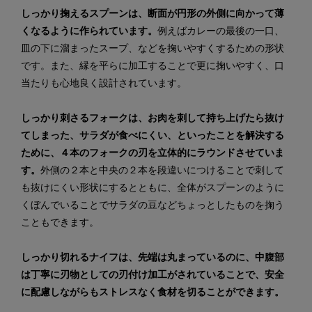
しっかり掬えるスプーンは、断面が円形の外側に向かって薄
くなるように作られています。
例えばカレーの最後の一口、
皿の下に溜まったスープ、などを掬いやすくするための形状
です。また、縁を平らに加工することで更に掬いやすく、口
当たりも心地良く設計されています。
しっかり刺さるフォークは、お肉を刺して持ち上げたら抜け
てしまった、サラダが食べにくい、といったことを解決する
ために、４本のフォークの刃を立体的にラウンドさせていま
す。
外側の２本と中央の２本を段違いにつけることで刺して
も抜けにくい形状にするとともに、全体がスプーンのように
くぼんでいることでサラダの豆などちょっとしたものを掬う
こともできます。
しっかり切れるナイフは、先端は丸まっているのに、中腹部
は丁寧に刃物としての刃付け加工がされていることで、安全
に配慮しながらもストレスなく食材を切ることができます。