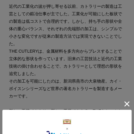
近代の工業化の波が押し寄せる以前、カトラリーの製造は工
芸としての鍛冶仕事が主でした。工業化が可能にした板状で
の製造は低コストで合理的です。しかし、持ち手の形状や全
体の重心バランス、それぞれの先端部の加工は、シンプルで
小さな変化ですが従来の製造方法では実現できないことでし
た。
THE CUTLERYは、金属材料を多方向からプレスすることで
立体的な形状を作っています。旧来の工芸技法と近代の工業
技術の掛け合わせることで、カトラリーとして理想の形状を
追究しました。
その加工を可能にしたのは、新潟県燕市の大泉物産。カイ・
ボイスンシリーズなど世界の著名カトラリーを製造するメー
カーです。
新しい工芸でもあり、新しい工業でもある、THEらしいカト
ラリーシリーズが完成しました。