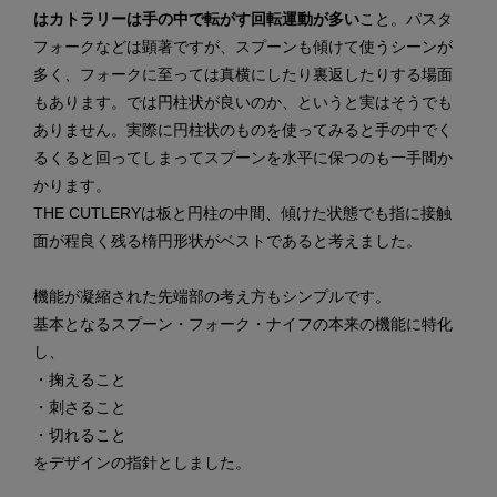
はカトラリーは手の中で転がす回転運動が多い
こと。パスタ
フォークなどは顕著ですが、スプーンも傾けて使うシーンが
多く、フォークに至っては真横にしたり裏返したりする場面
もあります。では円柱状が良いのか、というと実はそうでも
ありません。実際に円柱状のものを使ってみると手の中でく
るくると回ってしまってスプーンを水平に保つのも一手間か
かります。
THE CUTLERYは板と円柱の中間、傾けた状態でも指に接触
面が程良く残る楕円形状がベストであると考えました。
機能が凝縮された先端部の考え方もシンプルです。
基本となるスプーン・フォーク・ナイフの本来の機能に特化
し、
・掬えること
・刺さること
・切れること
をデザインの指針としました。