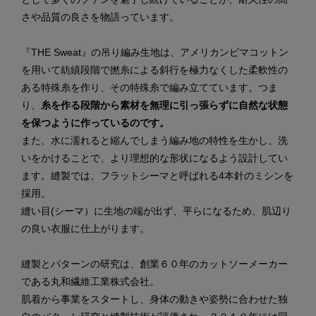
さや品質の良さを物語っています。
『THE Sweat』の吊り編み生地は、アメリカンピマコットン
を用いて紡績段階で撚糸による斜行を極力なくした柔軟性の
ある特殊糸を作り、その特殊糸で編み立てています。つま
り、
糸を作る段階から素材を無理に引っ張らずに自然な状態
を保つように作っているのです。
また、水に濡れると縮んでしまう編み地の特性を生かし、洗
いをかけることで、より理想的な形状になるよう設計してい
ます。縫製では、フラットシーマと呼ばれる4本針のミシンを
採用。
縫い目(シーマ）に生地の端が出ず、平らになるため、肌辺り
の良い衣服に仕上がります。
縫製とパターンの研究は、創業６０年のカットソーメーカー
である丸和繊維工業株式会社。
肌着から事業をスタートし、身体の動きや姿勢に合わせた独