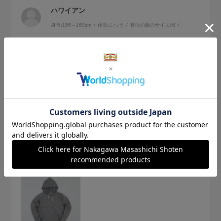
ハワイアン
身長:
156～160cm
体型:
ふつう
普段の服のサイズ:
M
スウェットにしてはちょっと高額かなと思いながら購入しま
したが、そんな心配は吹き飛ぶほどに素材の良さが感じられ
る品でした。着心地もとても良く、セーターのように温かい
です。型崩れもなく着用しています。でも長く着用したいの
続きを読む
でクリーニングに出すつもりです。サイズは少し大きめなの
でSでピッタリでした。
参考になった
0
Like!
1