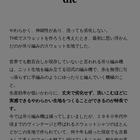
やわらかく、伸縮性があり、洗っても劣化しない。
THEでスウェットを作ろうと考えたとき、最初に思い浮かん
だのが吊り編みのスウェット生地でした。
世界でも数百台しか現存していないと言われる吊り編み機
は、ニット生地を編み立てる旧式の編み機で、糸を無理に引
っ張らずに手編みのようにゆったりと編んでいく機械のこ
と。
生産効率が低いかわりに、
丈夫で劣化せず、洗いこむほどに
実感できるやわらかい生地をつくることができるのが特長で
す。
今では吊り編み機は減ってしまいましたが、１９６０年代中
頃までのヴィンテージと呼ばれるスウェットシャツのほとん
どがこの生地で作られていて、何十年も経った現在でも古着
として多くのファンを魅了し続けていることが、耐久性の高