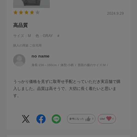
2024.9.29
高品質
サイズ：M
色：GRAY ＃
購入の用途
:ご自宅用
no name
身長:
156～160cm
体型:
小柄
普段の服のサイズ:
M
うっかり価格を見ずに取寄せ手配とっていただき実店舗で購
入しました。品質は高そうで、大切に長く着たいと思いま
す。
参考になった
0
Like!
4