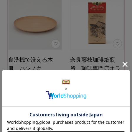
食洗機で洗える木
奈良藤枝珈琲焙煎
皿 ハンノキ
所 珈琲専門店オラ
ンダ屋ブレンド
6,600円
（税込）
サイズ：200ｇ カラー：
カートに入れる
豆
1,512円
（税込）
カートに入れる