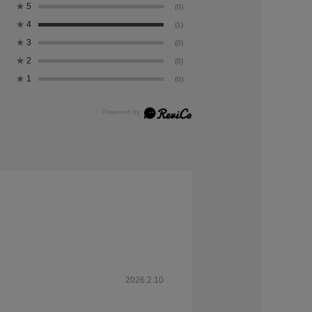
★
5
(0)
★
4
(1)
★
3
(0)
★
2
(0)
★
1
(0)
2026.2.10