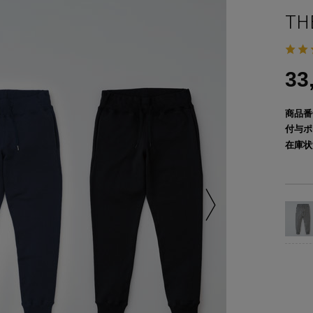
TH
33
商品番
付与ポ
在庫状