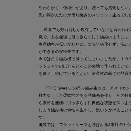
やわらかく、伸縮性があり、洗っても劣化しない。
思い浮かんだのが吊り編みのスウェット生地でし
世界でも数百台しか現存していないと言われる
機で、糸を無理に引っ張らずに手編みのようにゆ
生産効率が低いかわりに、丈夫で劣化せず、洗い
ができるのが特長です。
今では吊り編み機は減ってしまいましたが、１９
ットシャツのほとんどがこの生地で作られていて
を魅了し続けていることが、耐久性の高さや品質
『THE Sweat』の吊り編み生地は、アメリ
極力なくした柔軟性のある特殊糸を作り、その特
ら素材を無理に引っ張らずに自然な状態を保つよ
しまう編み地の特性を生かし、洗いをかけること
す。
縫製では、フラットシーマと呼ばれる4本針のミ