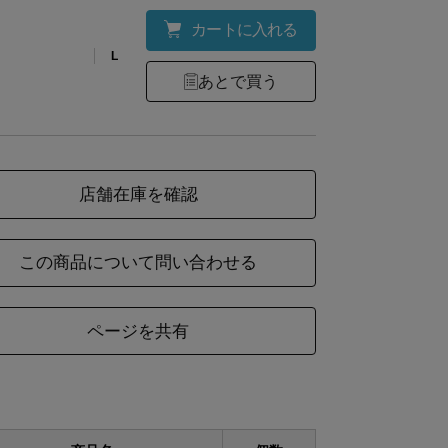
2022年9月入荷分より、紐の形状が丸紐から平
カートに入れる
ります。
L
変更
※丸紐よりもフードやウエストに影響が出ない形
あとで買う
※先端に金属チップを施し、紐先のほつれを防止
ご購入いただいた商品がオンラインショップの販
名
異なる場合がございます。中身の商品は同一の物
店舗在庫を確認
ので、ご了承くださいませ。
この商品について問い合わせる
ページを共有
材
本体：綿100%／リブ部分：綿100%
考
パッケージサイズ：38×29×6cm