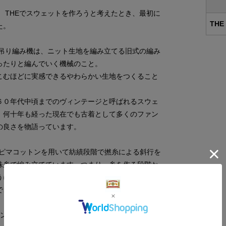
商品サイズ
 THEでスウェットを作ろうと考えたとき、最初に
THE
た。
サイ
吊り編み機は、ニット生地を編み立てる旧式の編み
S
ったりと編んでいく機械のこと。
こむほどに実感できるやわらかい生地をつくること
M
６０年代中頃までのヴィンテージと呼ばれるスウェ
L
、何十年も経った現在でも古着として多くのファン
の良さを物語っています。
カンピマコットンを用いて紡績段階で撚糸による斜行を
殊糸で編み立てています。つまり、糸を作る段階か
うに作っているのです。また、水に濡れると縮んで
で、より理想的な形状になるよう設計をしていま
シンを採用。縫い目（シーマ）に生地の端が出ず、平