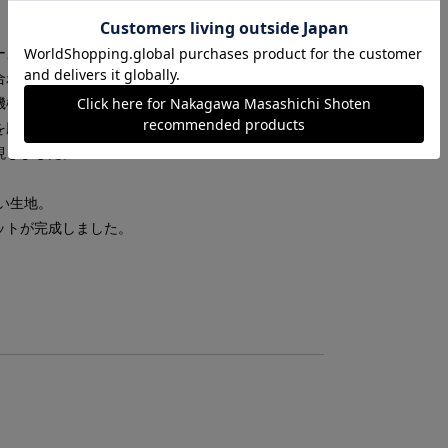
。
ーメーカーである丸和繊維工業株式会社。
合わせた独自のパターン研究と縫製技術が評価さ
構（JAXA）の宇宙船内被服にも選定されていま
を応用し、見た目はベーシックな形状でありなが
現しました。
い生地。
ットが完成しました。