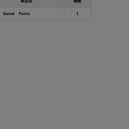
商品名
個数
 Sweat Pants
1
ズ
ウエスト
もも周り
裾幅
71.0
62.2
11.0
76.0
64.2
11.5
81.0
66.2
12.0