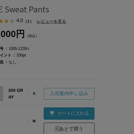
E Sweat Pants
4.0
（1）
レビューを見る
,000円
（税込）
号
1005-1239-t
イント
330pt
況
なし
200 GR
入荷案内申し込み
S
AY
カートに入れる
M
あとで買う