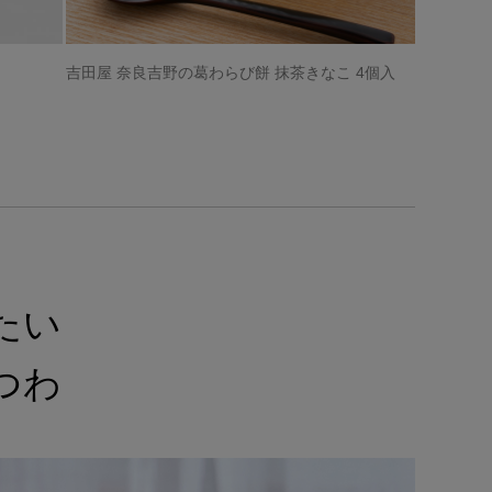
吉田屋 奈良吉野の葛わらび餅 抹茶きなこ 4個入
たい
つわ