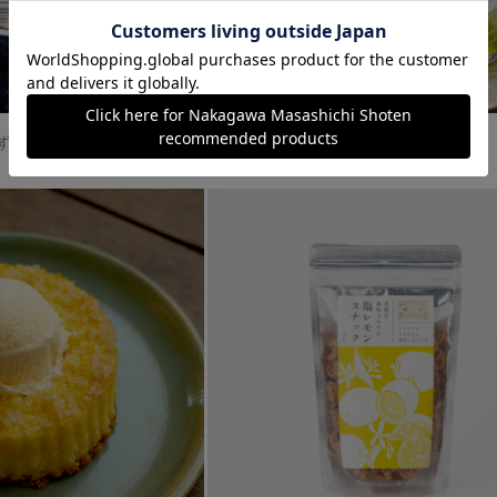
ず餅 レモン ４個入り
ハイカラあんみつ