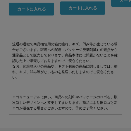
カー
カートに入れる
カートに入れる
流通の過程で商品梱包用の箱に擦れ、キズ、凹み等が生じている場
合がございます。環境への配慮（パッケージ廃棄削減）の観点から
通常品として販売しております。商品本体には問題がないことを確
認した上で販売しておりますのでご安心ください。
なお、化粧箱入りの商品や、ギフト包装の商品に関しましては、擦
れ、キズ、凹み等がないものを発送いたしますのでご安心くださ
い。
ロゴリニューアルに伴い、商品への刻印やパッケージのロゴを、順
次新しいデザインへと変更してまいります。商品により旧ロゴと新
ロゴが混在する場合がございますので、予めご了承ください。