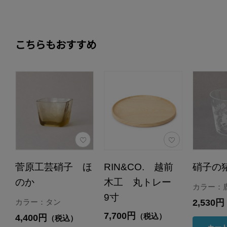
こちらもおすすめ
菅原工芸硝子 ほ
RIN&CO. 越前
硝子の
のか
木工 丸トレー
カラー：
9寸
2,530円
カラー：タン
7,700円
（税込）
4,400円
（税込）