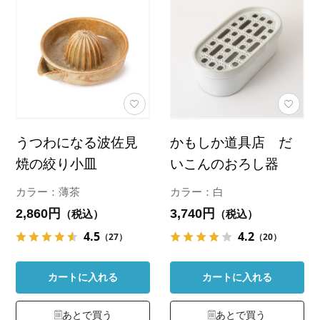
うつわになる波佐見
かもしか道具店 だ
焼の絞り小皿
いこんのおろし器
カラー：薄茶
カラー：白
2,860円
3,740円
（税込）
（税込）
4.5
4.2
（27）
（20）
カートに入れる
カートに入れる
あとで買う
あとで買う