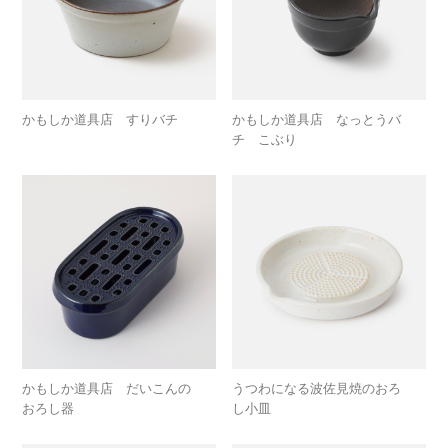
かもしか道具店 すりバチ
かもしか道具店 なっとうバ
チ こぶり
かもしか道具店 だいこんの
うつわになる波佐見焼のおろ
おろし器
し小皿