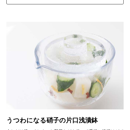
うつわになる硝子の片口浅漬鉢