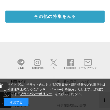
その他の特集をみる
LINE
Instagram
X
Facebook
メールマガジン
ご利用ガイド
中川政七商店について
当サイトでは、当サイト内における閲覧履歴・属性情報などの取得およ
び利便性向上のためにクッキー（Cookie）を使用いたします。詳細に
└ 送料について
採用情報
関しては「
プライバシーポリシー
」をお読みください。
承諾する
└ お支払い方法
特定商取引法の表記