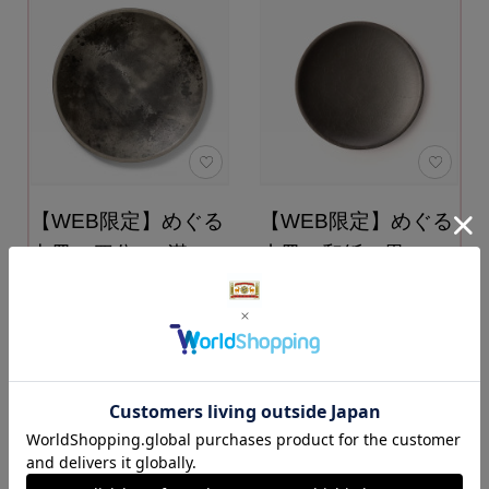
【WEB限定】めぐる
【WEB限定】めぐる
中皿 四分一 -満
小皿 和紙・黒 17
月- 21㎝
㎝
13,750円
11,000円
（税込）
（税込）
カートに入れる
カートに入れる