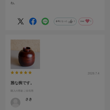
ね。
参考になった
0
Like!
0
2026.7.4
雅な椀です。
購入の用途
:ご自宅用
さき