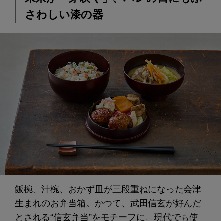
さわしい漆の器
飯椀、汁椀、おかず皿が三段重ねになった会津
生まれのお弁当箱。かつて、武田信玄が好んだ
とされる“信玄弁当”をモチーフに、現代でも使