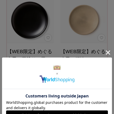
【WEB限定】めぐる
【WEB限定】めぐる
中皿 花塗り・黒
小皿 錫地 17㎝
21cm
11,000円
（税込）
13,750円
（税込）
カートに入れる
カートに入れる