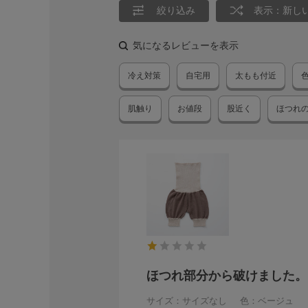
絞り込み
表示：新し
気になるレビューを表示
冷え対策
自宅用
太もも付近
肌触り
お値段
股近く
ほつれ
ほつれ部分から破けました。
サイズ：サイズなし
色：ベージュ