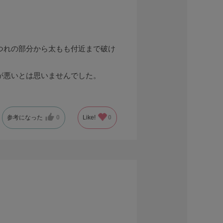
つれの部分から太もも付近まで破け
が悪いとは思いませんでした。
参考になった
0
Like!
0