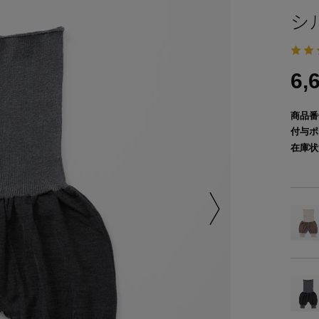
シ
6,
商品番
付与ポ
在庫状