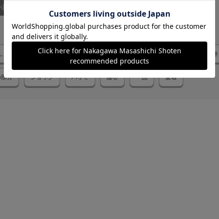
い順
色、形
愛用品
ほつれ部分
ウエストの収縮率
作り
腹巻
の部分
ショック
ハサミ
腹巻
一品
愛着