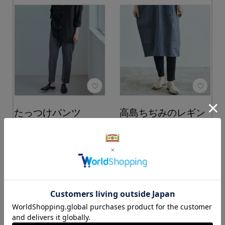
たっつけパンツ
高島ちぢみのレギン
ス
サイズ：M カラー：グレ
ー
カラー：黒
9,900円
（税込）
4,400円
（税込）
カートに入れる
カートに入れる