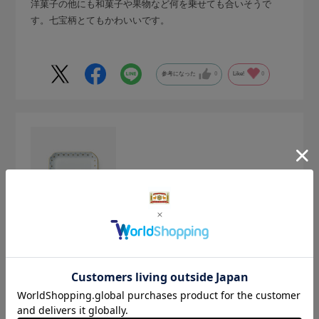
洋菓子の他にも和菓子や果物など何を乗せても合いそうで
す。七宝柄とてもかわいいです。
参考になった
0
Like!
0
2025.6.8
一目惚れ
サイズ：サイズなし
色：波
まい