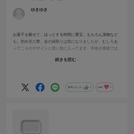
ゆきゆき
お菓子を載せて、ほっとする時間に重宝。もちろん漬物など
も。初め見た際、金の縁取りは気になりましたが、むしろあ
ってこそのデザインと思い気に入ってます。手描き模様でほ
っこり感が倍増します。常に目にふれるお皿、手仕事の息遣
続きを読む
いを感じ何ともいとおしさを覚えております。手持ちの食器
ともなじみやすい色調です。お迎えしてとてもよかったで
す。
参考になった
0
Like!
0