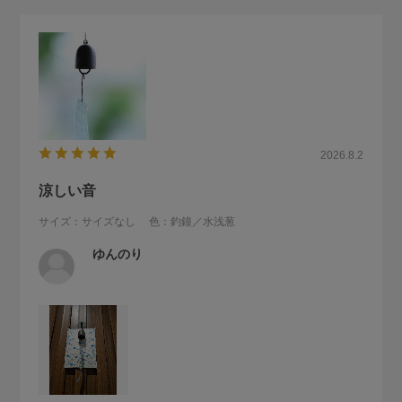
2026.8.2
涼しい音
サイズ：サイズなし
色：釣鐘／水浅葱
ゆんのり