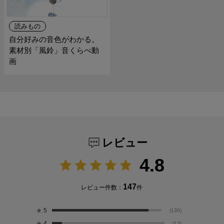
読みもの
自分好みの音色がわかる。
素材別「風鈴」音くらべ動
画
レビュー
4.8
147
レビュー件数：
件
★
5
(130)
★
4
(13)