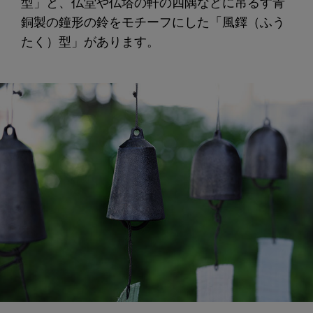
型」と、仏堂や仏塔の軒の四隅などに吊るす青
銅製の鐘形の鈴をモチーフにした「風鐸（ふう
たく）型」があります。