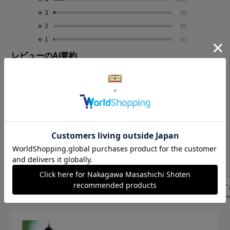
★
3
(3)
★
2
(0)
★
1
(1)
レビューのAI要約
愛用者による追記レビュー(1)
絞り込み
表示：新しい順
気になるレビューを表示
音色
風鈴
風鈴の音色
店頭
雰囲気
余韻
佇