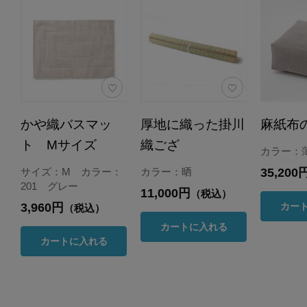
かや織バスマッ
厚地に織った掛川
麻紙布
ト Mサイズ
織ござ
カラー：
35,200
サイズ：M カラー：
カラー：晒
201 グレー
11,000円
（税込）
3,960円
カー
（税込）
カートに入れる
カートに入れる