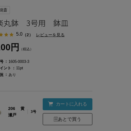
樹斎
楽丸鉢 3号用 鉢皿
5.0
（2）
レビューを見る
100円
（税込）
号
1605-0003-3
イント
11pt
況
あり
カートに入れる
206 黄
3号
瀬戸
あとで買う