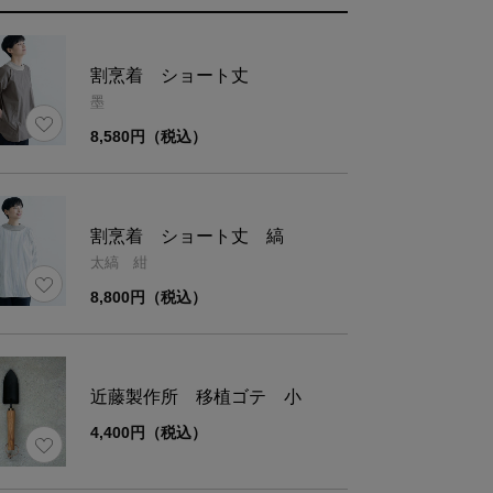
割烹着 ショート丈
墨
ーアルについてのお知らせ
8,580円（税込）
ご購入いただいた商品がオンラインショップの販
名
異なる場合がございます。中身の商品は同一の物
ので、ご了承くださいませ。
割烹着 ショート丈 縞
太縞 紺
8,800円（税込）
材
陶器
近藤製作所 移植ゴテ 小
ズ
3号
4,400円（税込）