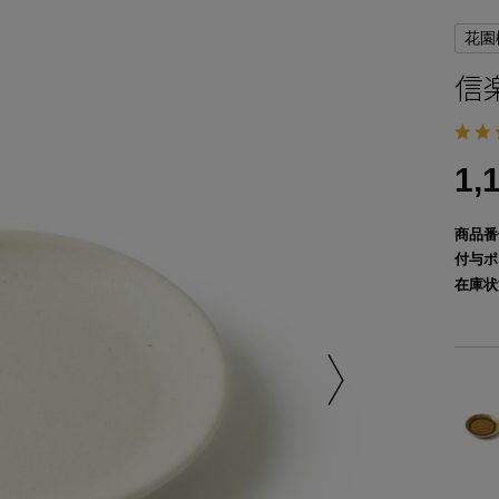
花園
信
1,
商品番
付与ポ
在庫状