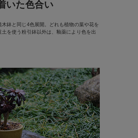
着いた色合い
植木鉢と同じ4色展開。どれも植物の葉や花を
粧土を使う粉引鉢以外は、釉薬により色を出