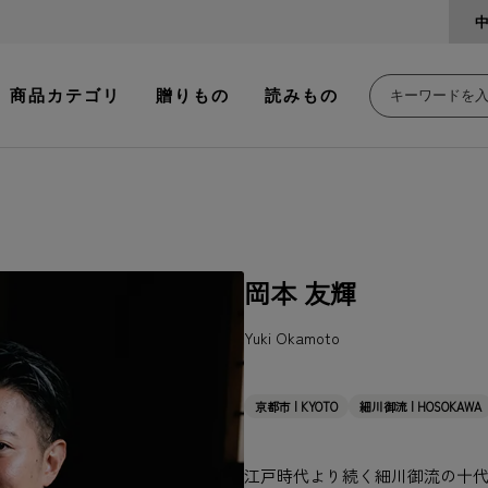
商品カテゴリ
贈りもの
読みもの
岡本 友輝
Yuki Okamoto
京都市 | KYOTO
細川御流 | HOSOKAWA
江戸時代より続く細川御流の十