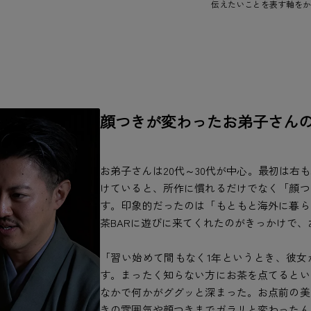
伝えたいことを表す軸をか
顔つきが変わったお弟子さん
お弟子さんは20代～30代が中心。最初は右
けていると、所作に慣れるだけでなく「顔つ
す。印象的だったのは「もともと海外に暮ら
茶BARに遊びに来てくれたのがきっかけで
「習い始めて間もなく1年というとき、彼女
す。まったく知らない方にお茶を点てるとい
なかで何かがググッと深まった。お点前の美
きの雰囲気や顔つきまでガラリと変わったん