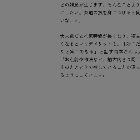
どの雑念が生じます。そんなことよ
にしたい。茶道の技を身につけると
いな、と」
大人数だと拘束時間が長くなり、稽
くなるというデメリットも。１対１
りと集中できる」と話す岡本さんは
「お点前や作法など、稽古内容は同
そのときどきで欲していることが違
るようにしています」