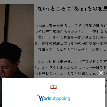
｢ない｣ところに｢ある｣ものを
2023年に家元を襲名し、今では茶道の魅力
つては苦手意識があったとか。「正座せなあ
（笑）」。そんな意識を一変させたのは禅と
き。茶道の根底に流れる禅の思想や深い精神
「茶道って、なんて面白いんや！」と夢中に
「たとえば日々是好日という言葉があります
も、よく見るとまったく新しい良い一日であ
何も思わない人と、とても綺麗だと思う人が
っていないと思うのか、手には血が通い、元
も「ない」ところに「ある」ことを感じ、今
る。そうした心の在り方を養えるのが茶道だ