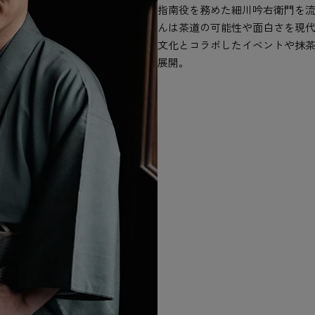
指南役を務めた細川吟右衛門を
んは茶道の可能性や面白さを現
文化とコラボしたイベントや抹茶
展開。