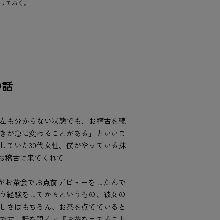
けておく。
の話
も左も分からない状態でも、お稽古を続
きが急に変わることがある」といいま
していた30代女性。僕がやっている抹
、お稽古に来てくれて」
がお茶会でお点前デビューをしたんで
う経験をしてからというもの、彼女の
しさはもちろん、お茶を点てていると
です。話を聞くと『お茶を点てること