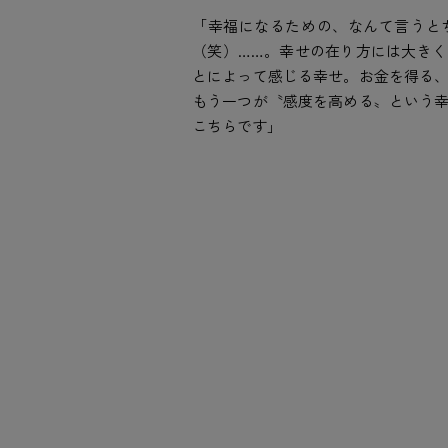
「幸福になるための、なんて言うと
（笑）……。幸せの在り方には大き
とによって感じる幸せ。お金を得る
もう一つが〝感度を高める〟という
こちらです」