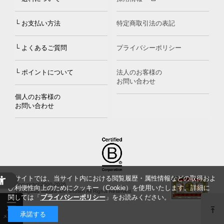
└ お支払い方法
特定商取引法の表記
└ よくあるご質問
プライバシーポリシー
└ ポイントについて
法人のお客様の
お問い合わせ
個人のお客様の
お問い合わせ
当サイトでは、当サイト内における閲覧履歴・属性情報などの取得およ
Copyright©2000
-2026
び利便性向上のためにクッキー（Cookie）を使用いたします。詳細に
Nakagawa Masashichi Shoten All Rights Reserved.
関しては「
プライバシーポリシー
」をお読みください。
承諾する