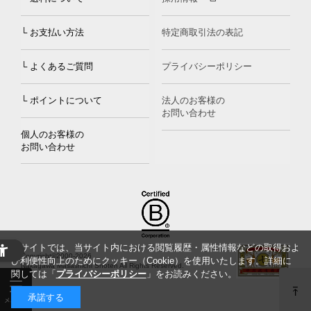
└ お支払い方法
特定商取引法の表記
└ よくあるご質問
プライバシーポリシー
└ ポイントについて
法人のお客様の
お問い合わせ
個人のお客様の
お問い合わせ
当サイトでは、当サイト内における閲覧履歴・属性情報などの取得およ
Copyright©2000
-2026
び利便性向上のためにクッキー（Cookie）を使用いたします。詳細に
Nakagawa Masashichi Shoten All Rights Reserved.
関しては「
プライバシーポリシー
」をお読みください。
承諾する