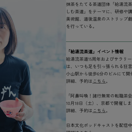
抹茶をたてる茶道団体「給湯流茶
しむ茶道」をテーマに、研修や講
美術館、道後温泉のストリップ劇
を行っている。
「給湯流茶道」イベント情報
給湯流茶道15周年およびサラリ
は、いつも足を引っ張られる狂言
小山駅から徒歩6分のビルにて開
詳細、予約は
こちら
。
「阿鼻叫喚！諸行無常の転職茶
10月18日（土）、京都で開催し
詳細、予約は
こちら
。
日本文化ポッドキャストを配信中