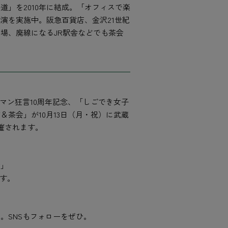
道」を2010年に結成。「オフィスで楽
演を実施中。阪急百貨店、金沢21世紀
場、廃線になるJR駅舎などでも茶会
ーマン狂言10周年記念、「しごでき女子
＆茶会」が10月13日（月・祝）に武蔵
催されます。
会」
ます。
。SNSもフォローをぜひ。