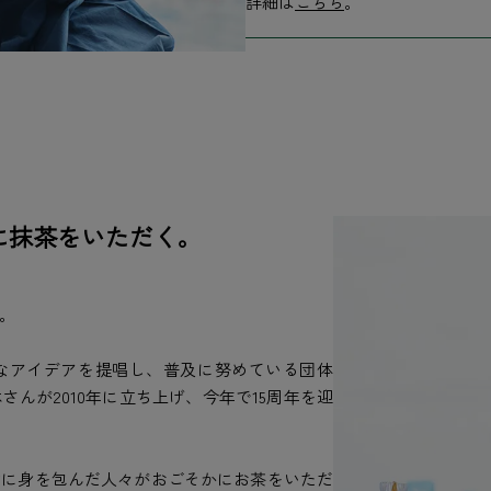
詳細は
こちら
。
に抹茶をいただく。
。
なアイデアを提唱し、普及に努めている団体
んが2010年に立ち上げ、今年で15周年を迎
物に身を包んだ人々がおごそかにお茶をいただ