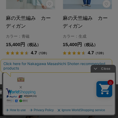
麻の天竺編み カー
麻の天竺編み カー
ディガン
ディガン
カラー：青磁
カラー：生成
15,400円
15,400円
（税込）
（税込）
4.7
4.7
（139）
（139）
カートに入れる
カートに入れる
あとで買う
あとで買う
当サイトでは、当サイト内における閲覧履歴・属性情報などの取得およ
び利便性向上のためにクッキー（Cookie）を使用いたします。詳細に
関しては「
プライバシーポリシー
」をお読みください。
承諾する