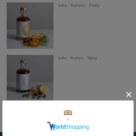
saku Komezu Fruity
saku Kurozu Spicy