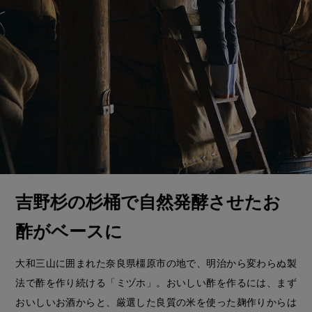
吉野杉の杉桶で自然発酵させたお
酢がベースに
大和三山に囲まれた奈良県橿原市の地で、明治から変わらぬ製
法で酢を作り続ける「ミヅホ」。おいしい酢を作るには、まず
おいしいお酒からと、厳選した良質の米を使った麹作りからは