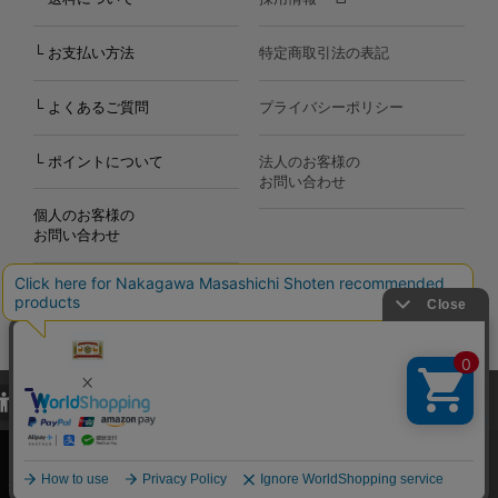
└ お支払い方法
特定商取引法の表記
└ よくあるご質問
プライバシーポリシー
└ ポイントについて
法人のお客様の
お問い合わせ
個人のお客様の
お問い合わせ
当サイトでは、当サイト内における閲覧履歴・属性情報などの取得およ
Copyright©2000
-2026
び利便性向上のためにクッキー（Cookie）を使用いたします。詳細に
Nakagawa Masashichi Shoten All Rights Reserved.
関しては「
プライバシーポリシー
」をお読みください。
承諾する