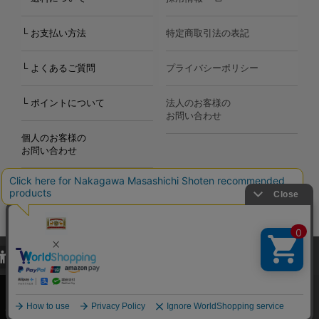
└ お支払い方法
特定商取引法の表記
└ よくあるご質問
プライバシーポリシー
└ ポイントについて
法人のお客様の
お問い合わせ
個人のお客様の
お問い合わせ
当サイトでは、当サイト内における閲覧履歴・属性情報などの取得およ
Copyright©2000
-2026
び利便性向上のためにクッキー（Cookie）を使用いたします。詳細に
Nakagawa Masashichi Shoten All Rights Reserved.
関しては「
プライバシーポリシー
」をお読みください。
承諾する