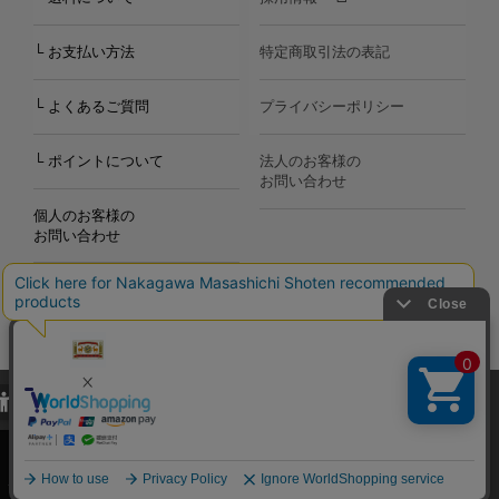
└ お支払い方法
特定商取引法の表記
└ よくあるご質問
プライバシーポリシー
└ ポイントについて
法人のお客様の
お問い合わせ
個人のお客様の
お問い合わせ
当サイトでは、当サイト内における閲覧履歴・属性情報などの取得およ
Copyright©2000
-2026
び利便性向上のためにクッキー（Cookie）を使用いたします。詳細に
Nakagawa Masashichi Shoten All Rights Reserved.
関しては「
プライバシーポリシー
」をお読みください。
承諾する