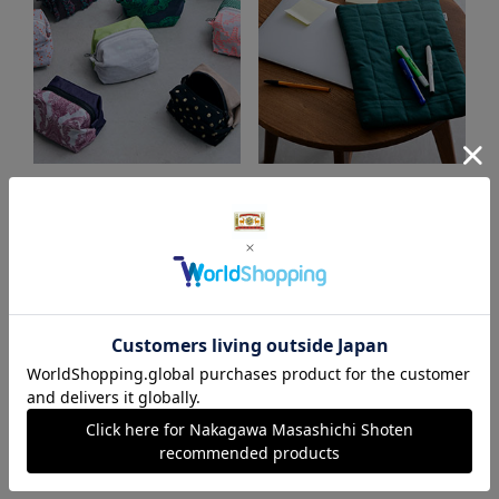
Jacquard Works Caramel
kiten.kyoto HANTEN.
pouch