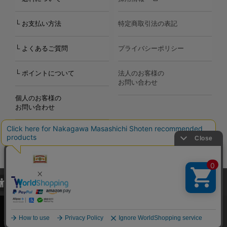
└ お支払い方法
特定商取引法の表記
└ よくあるご質問
プライバシーポリシー
└ ポイントについて
法人のお客様の
お問い合わせ
個人のお客様の
お問い合わせ
当サイトでは、当サイト内における閲覧履歴・属性情報などの取得およ
Copyright©2000
-2026
び利便性向上のためにクッキー（Cookie）を使用いたします。詳細に
Nakagawa Masashichi Shoten All Rights Reserved.
関しては「
プライバシーポリシー
」をお読みください。
承諾する