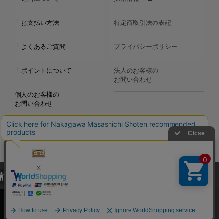
└ お支払い方法
特定商取引法の表記
└ よくあるご質問
プライバシーポリシー
└ ポイントについて
法人のお客様の
お問い合わせ
個人のお客様の
お問い合わせ
当サイトでは、当サイト内における閲覧履歴・属性情報などの取得およ
Copyright©2000
-2026
び利便性向上のためにクッキー（Cookie）を使用いたします。詳細に
Nakagawa Masashichi Shoten All Rights Reserved.
関しては「
プライバシーポリシー
」をお読みください。
承諾する