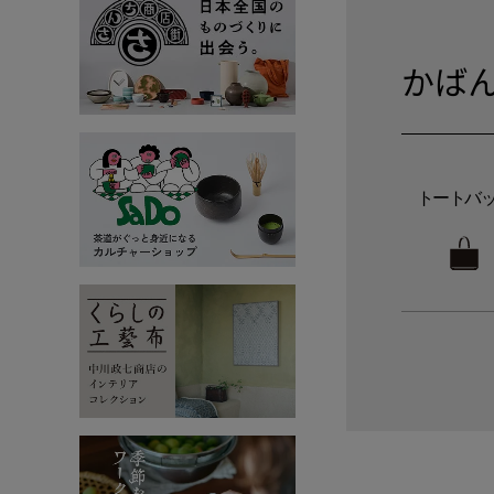
かば
トートバ