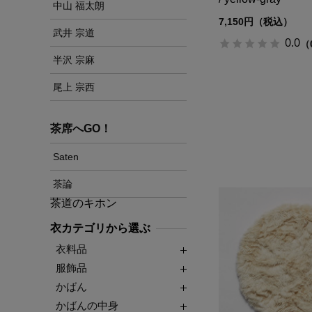
中山 福太朗
7,150円（税込）
武井 宗道
0.0
（
半沢 宗麻
尾上 宗西
茶席へGO！
Saten
茶論
茶道のキホン
衣カテゴリから選ぶ
衣料品
服飾品
かばん
かばんの中身