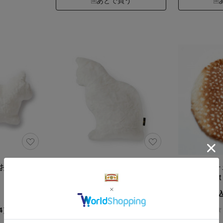
あとで買う
O おすわり
「ふわふわの猫型クッショ
Fabric
ン」Fabrico NEKO
bambi / ligh
white
7,700円（税
11,550円（税込）
4）
4.7
（21）