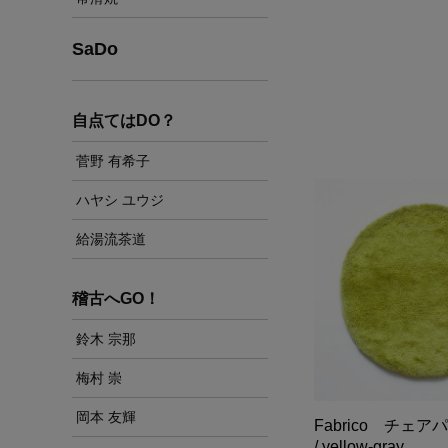
SaDo
自点てはDO？
菅野 有希子
ハヤシ ユウジ
給湯流茶道
稽古へGO！
鈴木 宗那
梅村 崇
岡本 友輝
Fabrico チェアパ
/ yellow-gray