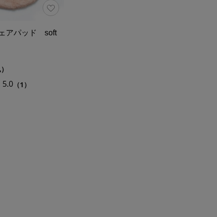
チェアパッド soft
込）
5.0
（1）