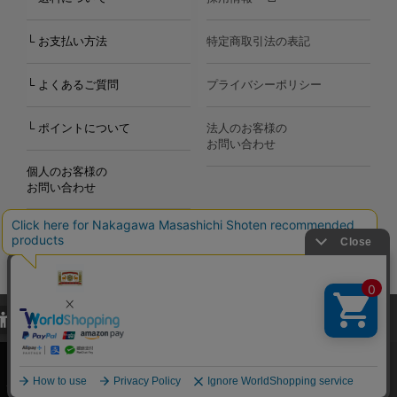
└ お支払い方法
特定商取引法の表記
└ よくあるご質問
プライバシーポリシー
└ ポイントについて
法人のお客様の
お問い合わせ
個人のお客様の
お問い合わせ
当サイトでは、当サイト内における閲覧履歴・属性情報などの取得およ
Copyright©2000
-2026
び利便性向上のためにクッキー（Cookie）を使用いたします。詳細に
Nakagawa Masashichi Shoten All Rights Reserved.
関しては「
プライバシーポリシー
」をお読みください。
承諾する