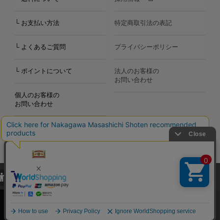
└ お支払い方法
特定商取引法の表記
└ よくあるご質問
プライバシーポリシー
└ ポイントについて
法人のお客様の
お問い合わせ
個人のお客様の
お問い合わせ
当サイトでは、当サイト内における閲覧履歴・属性情報などの取得およ
Copyright©2000
-2026
び利便性向上のためにクッキー（Cookie）を使用いたします。詳細に
Nakagawa Masashichi Shoten All Rights Reserved.
関しては「
プライバシーポリシー
」をお読みください。
承諾する