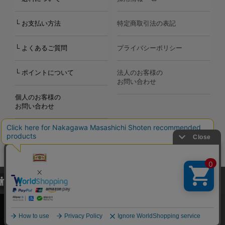
└ お支払い方法
特定商取引法の表記
└ よくあるご質問
プライバシーポリシー
└ ポイントについて
法人のお客様の
お問い合わせ
個人のお客様の
お問い合わせ
当サイトでは、当サイト内における閲覧履歴・属性情報などの取得およ
Copyright©2000
-2026
び利便性向上のためにクッキー（Cookie）を使用いたします。詳細に
Nakagawa Masashichi Shoten All Rights Reserved.
関しては「
プライバシーポリシー
」をお読みください。
承諾する