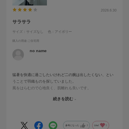
2026.6.30
サラサラ
サイズ：サイズなし
色：アイボリー
購入の用途
:ご自宅用
no name
猛暑を快適に過ごしたいけれど二の腕は出したくない、とい
うことで羽織ものを探していました。
風をはらむので心地良く、肌離れも良いです。
中川政七商店さんの麻は着心地の良い品が多くて嬉しいで
続きを読む
す。
麻のサマーチュニックや麻布Tシャツタンクトップなどに合わ
せて楽しみます。
参考になった
3
Like!
2