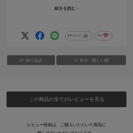
の丈感など何ら心配なかったです。不器用でめんどくさがり
続きを読む
な私でも、この羽織はパパッときれいにたためます。網目に
ひっかけないように大事に着ます。
参考になった
2
Like!
1
絞り込み
表示：新しい順
この商品の全てのレビューを見る
レビュー投稿は、ご購入いただいた商品に