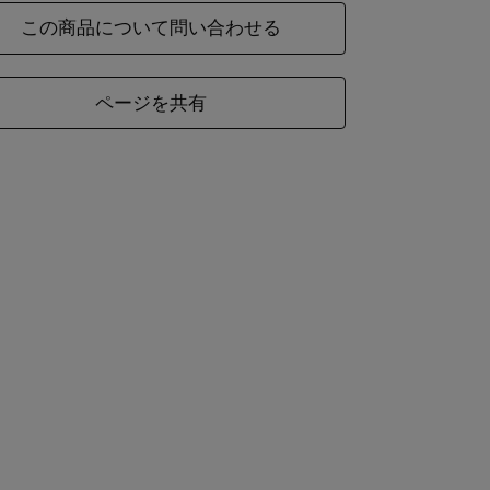
この商品について問い合わせる
ページを共有
材
綿100％
ズ
レディースフリーサイズ
ズ
着丈(前／後ろ）
身幅
58／61
57