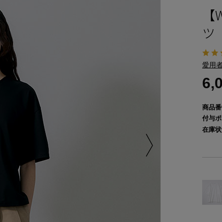
【
ツ
愛用者
6,
商品番
付与ポ
在庫状