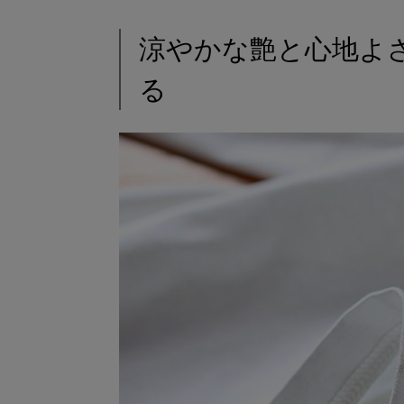
涼やかな艶と心地よ
る