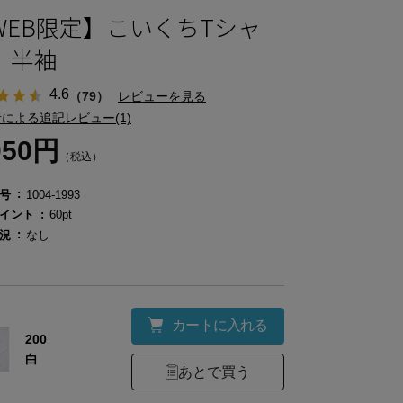
WEB限定】こいくちTシャ
 半袖
4.6
（79）
レビューを見る
による追記レビュー(1)
050円
（税込）
号
1004-1993
イント
60pt
況
なし
カートに入れる
200
白
あとで買う