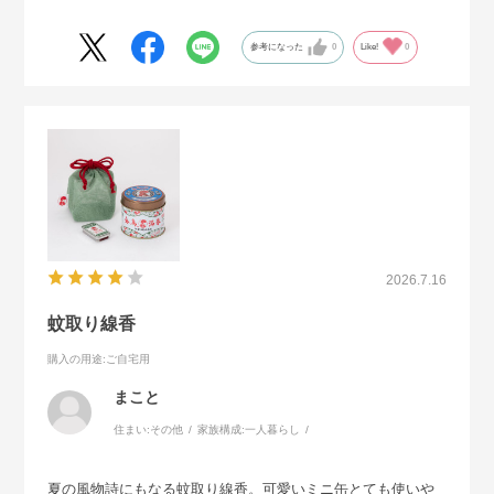
参考になった
0
Like!
0
2026.7.16
蚊取り線香
購入の用途
:ご自宅用
まこと
住まい:
その他
家族構成:
一人暮らし
夏の風物詩にもなる蚊取り線香。可愛いミニ缶とても使いや