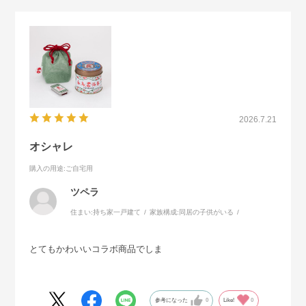
2026.7.21
オシャレ
購入の用途
:ご自宅用
ツペラ
住まい:
持ち家一戸建て
家族構成:
同居の子供がいる
とてもかわいいコラボ商品でしま
参考になった
0
Like!
0