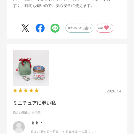
すく、時間も短いので、安心安全に使えます。
参考になった
0
Like!
0
2026.7.4
ミニチュアに弱い私
購入の用途
:ご自宅用
ｋｈｒ
住まい:
持ち家一戸建て
家族構成:
一人暮らし