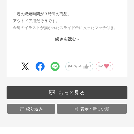
１巻の燃焼時間が３時間の商品。
アウトドア用だそうです。
金鳥のイラストが描かれたスライド缶に入ったマッチ付き。
かや製の巾着に入っているのもかわいくて、つい購入してし
続きを読む
まいました。
缶蓋の裏をひっくり返し、その上で燃やして使います。
来年以降、詰替用は出るのかな。（まあ、出なくても、缶を
参考になった
0
Like!
0
小物入れとして使いますが。）
もっと見る
絞り込み
表示：新しい順