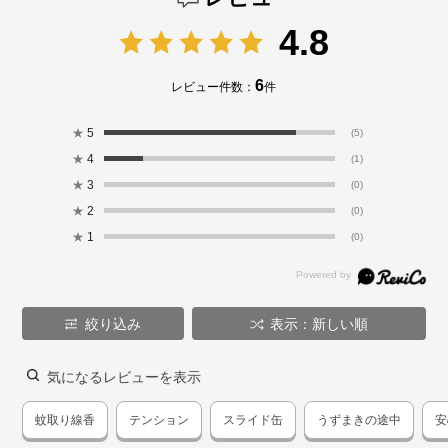
4.8
6
レビュー件数：
件
★
5
(5)
★
4
(1)
★
3
(0)
★
2
(0)
★
1
(0)
絞り込み
表示：新しい順
気になるレビューを表示
蚊取り線香
テンション
スライド缶
うずまきの途中
安