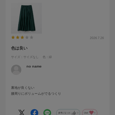
2026.7.26
色は良い
サイズ：サイズなし
色：緑
no name
裏地が良くない
腰周りにボリュームがでるつくり
参考になった
2
Like!
0