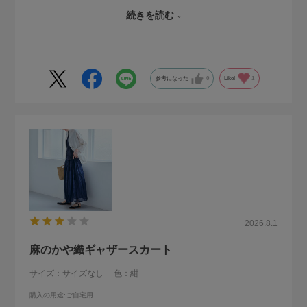
手洗いなのが面倒ですが、この紺が好きなので色落ち等々考
続きを読む
慮して2枚目も購入する予定です。
セール期間中でも定価のままなのが。。。ブツブツ
参考になった
0
Like!
1
2026.8.1
麻のかや織ギャザースカート
サイズ：サイズなし
色：紺
購入の用途
:ご自宅用