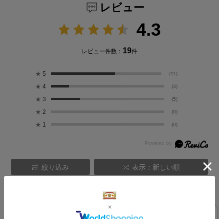
レビュー
4.3
19
レビュー件数：
件
★
5
(11)
★
4
(3)
★
3
(5)
★
2
(0)
★
1
(0)
絞り込み
表示：新しい順
気になるレビューを表示
着心地
透け感
スカート
色落ち
ウエスト
毎年