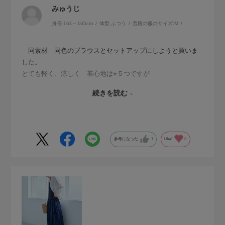
みゅうじ
身長:
161～165cm
体型:
ふつう
普段の服のサイズ:
M
同素材 同色のブラウスとセットアップにしようと買いま
した。
とても軽く、涼しく 着心地は⭐︎５つですが
太って見えるので⭐︎３つにしました。
続きを読む
163センチ50キロと骨格ナチュラルの普通体型ですが
ウエストにかなり余裕があります。
もう少し幅を狭めに使っていただけると着やすいと思いまし
た。
参考になった
1
Like!
0