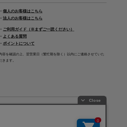
・
個人のお客様はこちら
・
法人のお客様はこちら
・
ご利用ガイド（※まずご一読ください）
・
よくある質問
・
ポイントについて
内容を確認の上、翌営業日（繁忙期を除く）以内にご連絡させていた
だきます。
Copyright©2000
-2026
Nakagawa Masashichi Shoten All Rights Reserved.