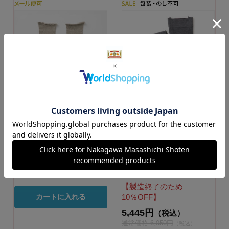
麻シルクのレッグウ
【WEB限定】しめつ
ォーマー
けないタイツ ウー
ル
カラー：生成杢
3,410円
カラー：グレー
（税込）
【製造終了のため
10％OFF】
カートに入れる
5,445円
（税込）
通常価格 6,050円
（税込）